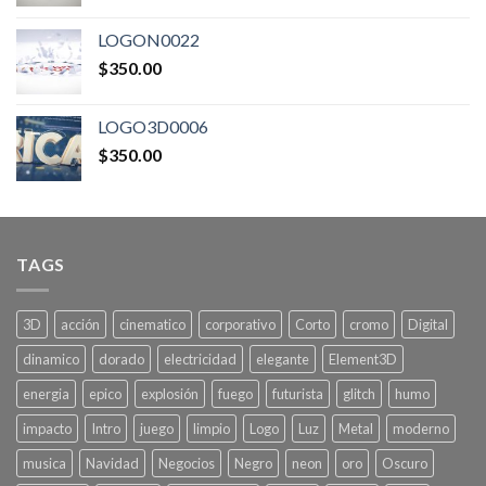
LOGON0022
$
350.00
LOGO3D0006
$
350.00
TAGS
3D
acción
cinematico
corporativo
Corto
cromo
Digital
dinamico
dorado
electricidad
elegante
Element3D
energia
epico
explosión
fuego
futurista
glitch
humo
impacto
Intro
juego
limpio
Logo
Luz
Metal
moderno
musica
Navidad
Negocios
Negro
neon
oro
Oscuro