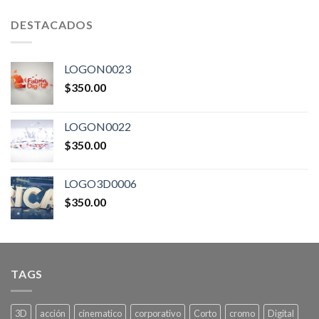
DESTACADOS
LOGON0023
$
350.00
LOGON0022
$
350.00
LOGO3D0006
$
350.00
TAGS
3D
acción
cinematico
corporativo
Corto
cromo
Digital