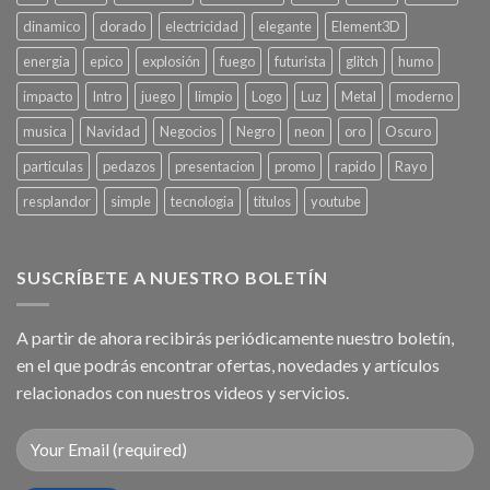
dinamico
dorado
electricidad
elegante
Element3D
energia
epico
explosión
fuego
futurista
glitch
humo
impacto
Intro
juego
limpio
Logo
Luz
Metal
moderno
musica
Navidad
Negocios
Negro
neon
oro
Oscuro
particulas
pedazos
presentacion
promo
rapido
Rayo
resplandor
simple
tecnologia
titulos
youtube
SUSCRÍBETE A NUESTRO BOLETÍN
A partir de ahora recibirás periódicamente nuestro boletín,
en el que podrás encontrar ofertas, novedades y artículos
relacionados con nuestros videos y servicios.