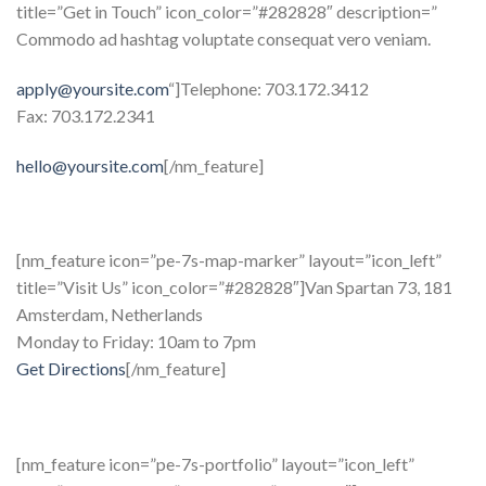
title=”Get in Touch” icon_color=”#282828″ description=”
Commodo ad hashtag voluptate consequat vero veniam.
apply@yoursite.com
“]Telephone: 703.172.3412
Fax: 703.172.2341
hello@yoursite.com
[/nm_feature]
[nm_feature icon=”pe-7s-map-marker” layout=”icon_left”
title=”Visit Us” icon_color=”#282828″]Van Spartan 73, 181
Amsterdam, Netherlands
Monday to Friday: 10am to 7pm
Get Directions
[/nm_feature]
[nm_feature icon=”pe-7s-portfolio” layout=”icon_left”