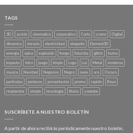
TAGS
3D
acción
cinematico
corporativo
Corto
cromo
Digital
dinamico
dorado
electricidad
elegante
Element3D
energia
epico
explosión
fuego
futurista
glitch
humo
impacto
Intro
juego
limpio
Logo
Luz
Metal
moderno
musica
Navidad
Negocios
Negro
neon
oro
Oscuro
particulas
pedazos
presentacion
promo
rapido
Rayo
resplandor
simple
tecnologia
titulos
youtube
SUSCRÍBETE A NUESTRO BOLETÍN
A partir de ahora recibirás periódicamente nuestro boletín,