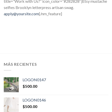
title=”Work with Us?” icon_color=”#282828″]Etsy mustache
selfies Brooklyn letterpress artisan swag.
apply@yoursite.com
[/nm_feature]
MÁS RECIENTES
LOGON0147
$
500.00
LOGON0146
$
500.00