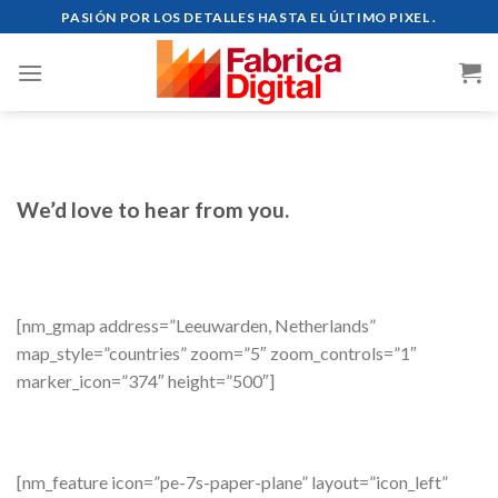
Skip
PASIÓN POR LOS DETALLES HASTA EL ÚLTIMO PIXEL .
to
content
We’d love to hear from you.
[nm_gmap address=”Leeuwarden, Netherlands”
map_style=”countries” zoom=”5″ zoom_controls=”1″
marker_icon=”374″ height=”500″]
[nm_feature icon=”pe-7s-paper-plane” layout=”icon_left”