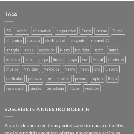
TAGS
3D
acción
cinematico
corporativo
Corto
cromo
Digital
dinamico
dorado
electricidad
elegante
Element3D
energia
epico
explosión
fuego
futurista
glitch
humo
impacto
Intro
juego
limpio
Logo
Luz
Metal
moderno
musica
Navidad
Negocios
Negro
neon
oro
Oscuro
particulas
pedazos
presentacion
promo
rapido
Rayo
resplandor
simple
tecnologia
titulos
youtube
SUSCRÍBETE A NUESTRO BOLETÍN
A partir de ahora recibirás periódicamente nuestro boletín,
en el que podrás encontrar ofertas, novedades y artículos