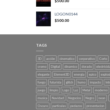
$
500.00
LOGON0144
$
500.00
TAGS
3D
acción
cinematico
corporativo
Corto
cromo
Digital
dinamico
dorado
electricid
elegante
Element3D
energia
epico
explos
fuego
futurista
glitch
humo
impacto
Int
juego
limpio
Logo
Luz
Metal
moderno
musica
Navidad
Negocios
Negro
neon
Oscuro
particulas
pedazos
presentacion