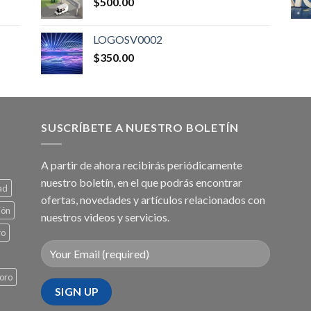
$
500.00
LOGOSV0002
$
350.00
SUSCRÍBETE A NUESTRO BOLETÍN
A partir de ahora recibirás periódicamente
nuestro boletín, en el que podrás encontrar
ad
ofertas, novedades y artículos relacionados con
ión
nuestros videos y servicios.
ro
oro