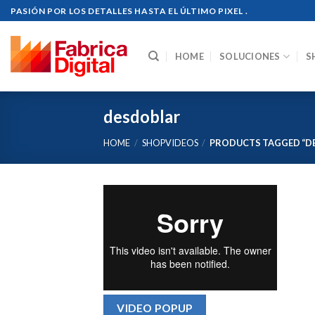
Skip
PASIÓN POR LOS DETALLES HASTA EL ÚLTIMO PIXEL .
to
content
HOME
SOLUCIONES
S
desdoblar
HOME
/
SHOPVIDEOS
/
PRODUCTS TAGGED “D
VIDEO POPUP