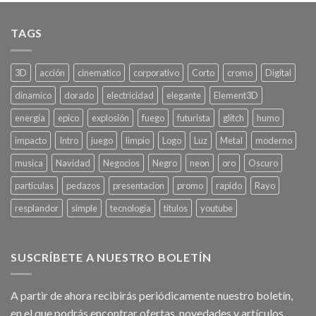
TAGS
3D
acción
cinematico
corporativo
Corto
cromo
Digital
dinamico
dorado
electricidad
elegante
Element3D
energia
epico
explosión
fuego
futurista
glitch
humo
impacto
Intro
juego
limpio
Logo
Luz
Metal
moderno
musica
Navidad
Negocios
Negro
neon
oro
Oscuro
particulas
pedazos
presentacion
promo
rapido
Rayo
resplandor
simple
tecnologia
titulos
youtube
SUSCRÍBETE A NUESTRO BOLETÍN
A partir de ahora recibirás periódicamente nuestro boletín,
en el que podrás encontrar ofertas, novedades y artículos