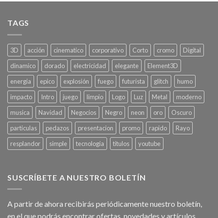
TAGS
3D
acción
cinematico
corporativo
Corto
cromo
Digital
dinamico
dorado
electricidad
elegante
Element3D
energia
epico
explosión
fuego
futurista
glitch
humo
impacto
Intro
juego
limpio
Logo
Luz
Metal
moderno
musica
Navidad
Negocios
Negro
neon
oro
Oscuro
particulas
pedazos
presentacion
promo
rapido
Rayo
resplandor
simple
tecnologia
titulos
youtube
SUSCRÍBETE A NUESTRO BOLETÍN
A partir de ahora recibirás periódicamente nuestro boletín,
en el que podrás encontrar ofertas, novedades y artículos