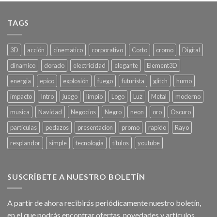
TAGS
3D
acción
cinematico
corporativo
Corto
cromo
Digital
dinamico
dorado
electricidad
elegante
Element3D
energia
epico
explosión
fuego
futurista
glitch
humo
impacto
Intro
juego
limpio
Logo
Luz
Metal
moderno
musica
Navidad
Negocios
Negro
neon
oro
Oscuro
particulas
pedazos
presentacion
promo
rapido
Rayo
resplandor
simple
tecnologia
titulos
youtube
SUSCRÍBETE A NUESTRO BOLETÍN
A partir de ahora recibirás periódicamente nuestro boletín,
en el que podrás encontrar ofertas, novedades y artículos