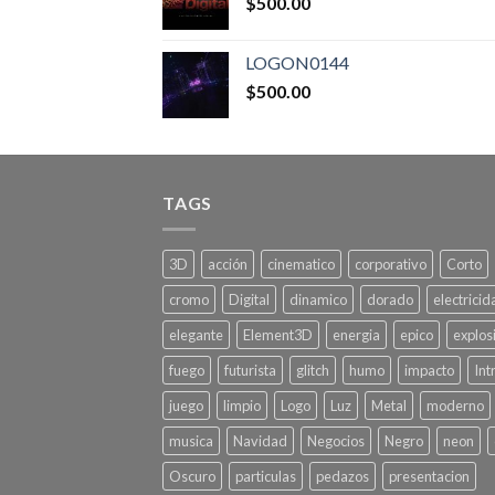
$
500.00
LOGON0144
$
500.00
TAGS
3D
acción
cinematico
corporativo
Corto
cromo
Digital
dinamico
dorado
electricid
elegante
Element3D
energia
epico
explos
fuego
futurista
glitch
humo
impacto
Int
juego
limpio
Logo
Luz
Metal
moderno
musica
Navidad
Negocios
Negro
neon
Oscuro
particulas
pedazos
presentacion