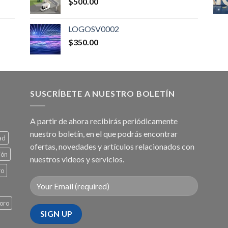
$
500.00
LOGOSV0002
$
350.00
SUSCRÍBETE A NUESTRO BOLETÍN
A partir de ahora recibirás periódicamente
nuestro boletín, en el que podrás encontrar
ad
ofertas, novedades y artículos relacionados con
ión
nuestros videos y servicios.
ro
oro