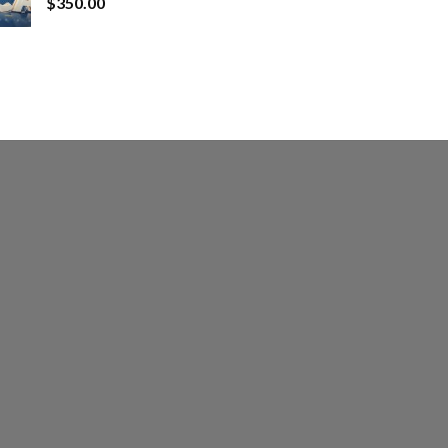
$
350.00