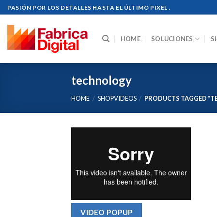
Skip
PASIÓN POR LOS DETALLES HASTA EL ÚLTIMO PIXEL .
to
content
HOME
SOLUCIONES
S
technology
HOME
/
SHOPVIDEOS
/
PRODUCTS TAGGED “T
VIDEO POPUP