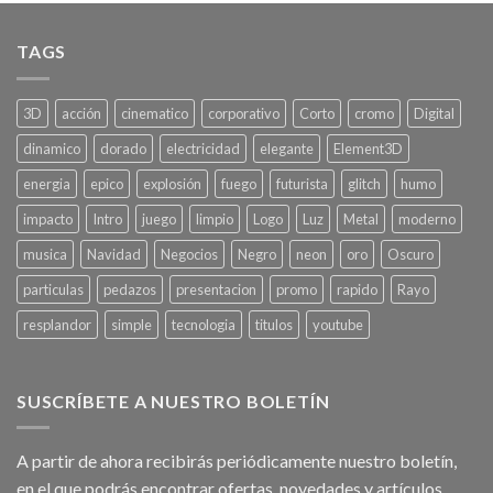
TAGS
3D
acción
cinematico
corporativo
Corto
cromo
Digital
dinamico
dorado
electricidad
elegante
Element3D
energia
epico
explosión
fuego
futurista
glitch
humo
impacto
Intro
juego
limpio
Logo
Luz
Metal
moderno
musica
Navidad
Negocios
Negro
neon
oro
Oscuro
particulas
pedazos
presentacion
promo
rapido
Rayo
resplandor
simple
tecnologia
titulos
youtube
SUSCRÍBETE A NUESTRO BOLETÍN
A partir de ahora recibirás periódicamente nuestro boletín,
en el que podrás encontrar ofertas, novedades y artículos