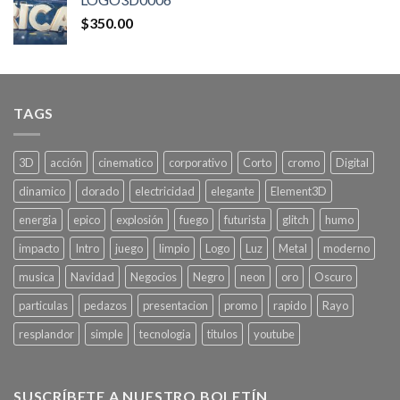
$
350.00
TAGS
3D
acción
cinematico
corporativo
Corto
cromo
Digital
dinamico
dorado
electricidad
elegante
Element3D
energia
epico
explosión
fuego
futurista
glitch
humo
impacto
Intro
juego
limpio
Logo
Luz
Metal
moderno
musica
Navidad
Negocios
Negro
neon
oro
Oscuro
particulas
pedazos
presentacion
promo
rapido
Rayo
resplandor
simple
tecnologia
titulos
youtube
SUSCRÍBETE A NUESTRO BOLETÍN