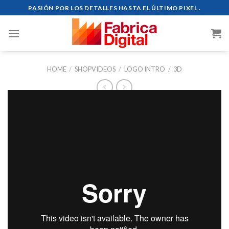
Skip
PASIÓN POR LOS DETALLES HASTA EL ÚLTIMO PIXEL .
to
content
HOME
/
SHOPVIDEOS
/
LOGO INTRO
/
3D