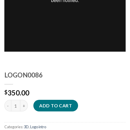
LOGON0086
350.00
$
Quantity
ADD TO CART
Categories:
3D
,
Logo intro