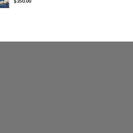
$
350.00