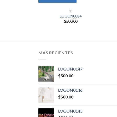
3D
LOGON0084
$
500.00
MÁS RECIENTES
LOGON0147
$
500.00
LOGON0146
$
500.00
LOGON0145