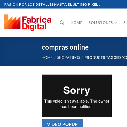
Skip
PASIÓN POR LOS DETALLES HASTA EL ÚLTIMO PIXEL .
to
content
HOME
SOLUCIONES
S
compras online
HOME
/
SHOPVIDEOS
/
PRODUCTS TAGGED “C
VIDEO POPUP