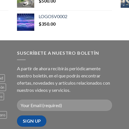
$
500.00
LOGOSV0002
$
350.00
SUSCRÍBETE A NUESTRO BOLETÍN
A partir de ahora recibirás periódicamente
nuestro boletín, en el que podrás encontrar
ad
ofertas, novedades y artículos relacionados con
ión
nuestros videos y servicios.
ro
oro