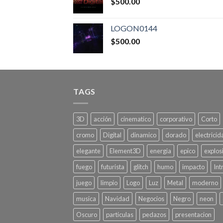
$
500.00
LOGON0144
$
500.00
TAGS
3D
acción
cinematico
corporativo
Corto
cromo
Digital
dinamico
dorado
electricid
elegante
Element3D
energia
epico
explos
fuego
futurista
glitch
humo
impacto
Int
juego
limpio
Logo
Luz
Metal
moderno
musica
Navidad
Negocios
Negro
neon
Oscuro
particulas
pedazos
presentacion