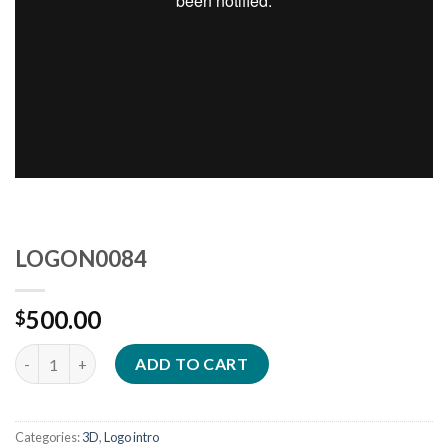
LOGON0084
500.00
$
Quantity
ADD TO CART
Categories:
3D
,
Logo intro