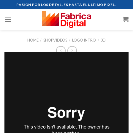
Skip
PASIÓN POR LOS DETALLES HASTA EL ÚLTIMO PIXEL .
to
content
HOME
/
SHOPVIDEOS
/
LOGO INTRO
/
3D