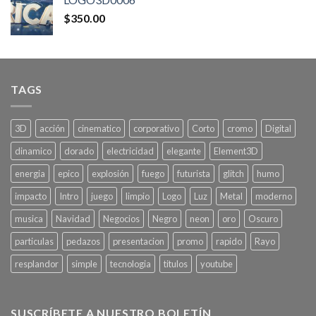
$
350.00
TAGS
3D
acción
cinematico
corporativo
Corto
cromo
Digital
dinamico
dorado
electricidad
elegante
Element3D
energia
epico
explosión
fuego
futurista
glitch
humo
impacto
Intro
juego
limpio
Logo
Luz
Metal
moderno
musica
Navidad
Negocios
Negro
neon
oro
Oscuro
particulas
pedazos
presentacion
promo
rapido
Rayo
resplandor
simple
tecnologia
titulos
youtube
SUSCRÍBETE A NUESTRO BOLETÍN