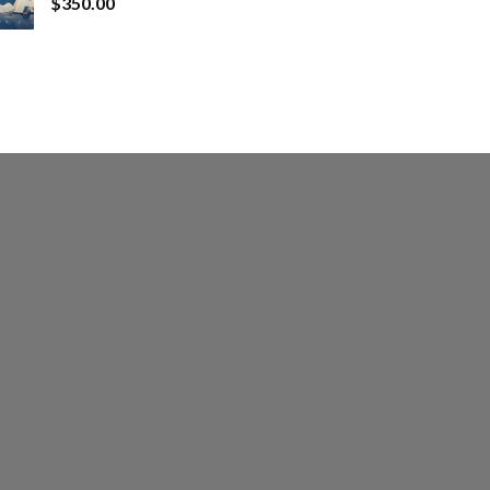
$
350.00