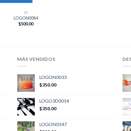
3D
LOGON0084
$
500.00
MÁS VENDIDOS
DE
LOGON0033
$
350.00
LOGO3D0014
$
350.00
LOGON0147