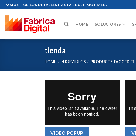
Skip
PASIÓN POR LOS DETALLES HASTA EL ÚLTIMO PIXEL .
to
content
HOME
SOLUCIONES
S
tienda
HOME
/
SHOPVIDEOS
/
PRODUCTS TAGGED “TI
VIDEO POPUP
V