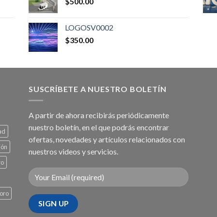
$
500.00
LOGOSV0002
$
350.00
SUSCRÍBETE A NUESTRO BOLETÍN
A partir de ahora recibirás periódicamente
nuestro boletín, en el que podrás encontrar
ad
ofertas, novedades y artículos relacionados con
ión
nuestros videos y servicios.
ro
oro