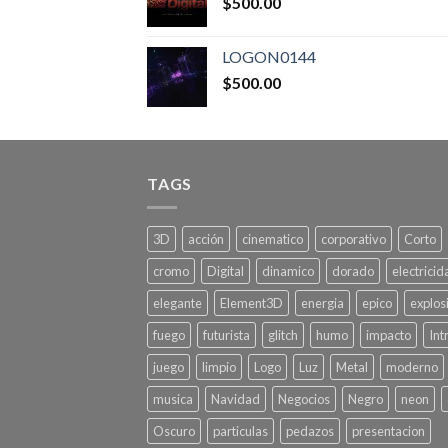
$
500.00
LOGON0144
$
500.00
TAGS
3D
acción
cinematico
corporativo
Corto
cromo
Digital
dinamico
dorado
electricid
elegante
Element3D
energia
epico
explos
fuego
futurista
glitch
humo
impacto
Int
juego
limpio
Logo
Luz
Metal
moderno
musica
Navidad
Negocios
Negro
neon
Oscuro
particulas
pedazos
presentacion