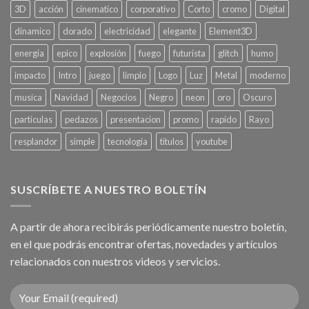
3D
acción
cinematico
corporativo
Corto
cromo
Digital
dinamico
dorado
electricidad
elegante
Element3D
energia
epico
explosión
fuego
futurista
glitch
humo
impacto
Intro
juego
limpio
Logo
Luz
Metal
moderno
musica
Navidad
Negocios
Negro
neon
oro
Oscuro
particulas
pedazos
presentacion
promo
rapido
Rayo
resplandor
simple
tecnologia
titulos
youtube
SUSCRÍBETE A NUESTRO BOLETÍN
A partir de ahora recibirás periódicamente nuestro boletín,
en el que podrás encontrar ofertas, novedades y artículos
relacionados con nuestros videos y servicios.