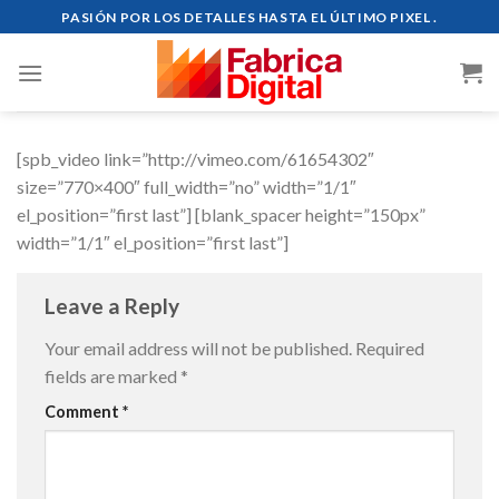
Skip
PASIÓN POR LOS DETALLES HASTA EL ÚLTIMO PIXEL .
to
content
[spb_video link=”http://vimeo.com/61654302″
size=”770×400″ full_width=”no” width=”1/1″
el_position=”first last”] [blank_spacer height=”150px”
width=”1/1″ el_position=”first last”]
Leave a Reply
Your email address will not be published.
Required
fields are marked
*
Comment
*